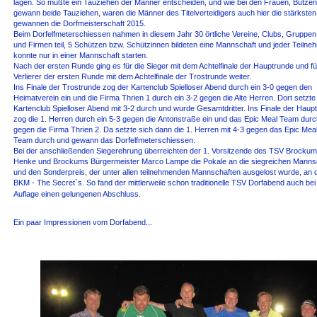
lagen. So mußte ein Tauziehen der Männer entscheiden, und wie bei den Frauen, Butzen
gewann beide Tauziehen, waren die Männer des Titelverteidigers auch hier die stärkste
gewannen die Dorfmeisterschaft 2015.
Beim Dorfelfmeterschiessen nahmen in diesem Jahr 30 örtliche Vereine, Clubs, Gruppen
und Firmen teil, 5 Schützen bzw. Schützinnen bildeten eine Mannschaft und jeder Teilne
konnte nur in einer Mannschaft starten.
Nach der ersten Runde ging es für die Sieger mit dem Achtelfinale der Hauptrunde und fü
Verlierer der ersten Runde mit dem Achtelfinale der Trostrunde weiter.
Ins Finale der Trostrunde zog der Kartenclub Spielloser Abend durch ein 3-0 gegen den
Heimatverein ein und die Firma Thrien 1 durch ein 3-2 gegen die Alte Herren. Dort setzte
Kartenclub Spielloser Abend mit 3-2 durch und wurde Gesamtdritter. Ins Finale der Haup
zog die 1. Herren durch ein 5-3 gegen die Antonstraße ein und das Epic Meal Team durc
gegen die Firma Thrien 2. Da setzte sich dann die 1. Herren mit 4-3 gegen das Epic Mea
Team durch und gewann das Dorfelfmeterschiessen.
Bei der anschließenden Siegerehrung überreichten der 1. Vorsitzende des TSV Brockum
Henke und Brockums Bürgermeister Marco Lampe die Pokale an die siegreichen Manns
und den Sonderpreis, der unter allen teilnehmenden Mannschaften ausgelost wurde, an
BKM - The Secret`s. So fand der mittlerweile schon traditionelle TSV Dorfabend auch bei 
Auflage einen gelungenen Abschluss.
Ein paar Impressionen vom Dorfabend...