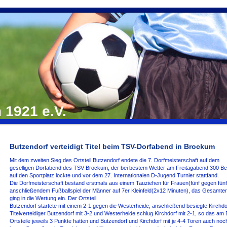
1921 e.V.
Butzendorf verteidigt Titel beim TSV-Dorfabend in Brockum
Mit dem zweiten Sieg des Ortsteil Butzendorf endete die 7. Dorfmeisterschaft auf dem
geselligen Dorfabend des TSV Brockum, der bei bestem Wetter am Freitagabend 300 B
auf den Sportplatz lockte und vor dem 27. Internationalen D-Jugend Turnier stattfand.
Die Dorfmeisterschaft bestand erstmals aus einem Tauziehen für Frauen(fünf gegen fün
anschließendem Fußballspiel der Männer auf 7er Kleinfeld(2x12 Minuten), das Gesamte
ging in die Wertung ein. Der Ortsteil
Butzendorf startete mit einem 2-1 gegen die Westerheide, anschließend besiegte Kirchdo
Titelverteidiger Butzendorf mit 3-2 und Westerheide schlug Kirchdorf mit 2-1, so das am 
Ortsteile jeweils 3 Punkte hatten und Butzendorf und Kirchdorf mit je 4-4 Toren auch noc