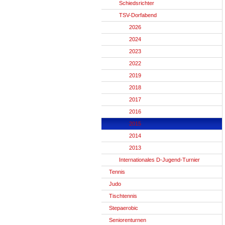
Schiedsrichter
TSV-Dorfabend
2026
2024
2023
2022
2019
2018
2017
2016
2015
2014
2013
Internationales D-Jugend-Turnier
Tennis
Judo
Tischtennis
Stepaerobic
Seniorenturnen