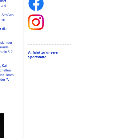
dorf
n und
, Straßen
hmer
r die
 sich der
trunde
h ein 3-2
Anfahrt zu unserer
l
Sportstätte
, Kai
chaften
 das Team
der 7.