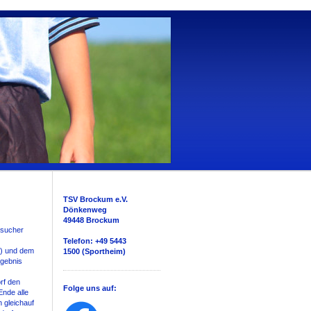
TSV Brockum e.V.
Dönkenweg
49448 Brockum
esucher
Telefon: +49 5443
f) und dem
1500
(Sportheim)
rgebnis
rf den
Folge uns auf:
Ende alle
h gleichauf