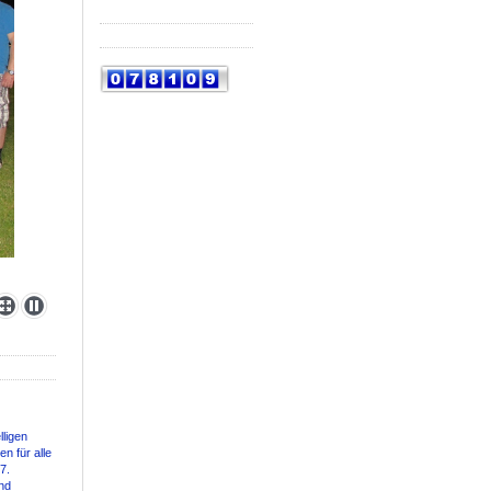
ligen
n für alle
7.
und