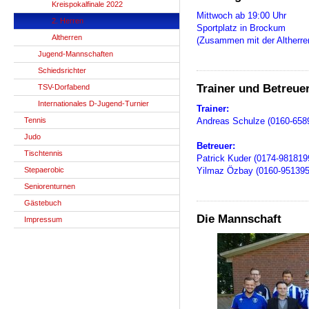
Kreispokalfinale 2022
Mittwoch ab 19:00 Uhr
2. Herren
Sportplatz in Brockum
Altherren
(Zusammen mit der Altherr
Jugend-Mannschaften
Schiedsrichter
Trainer und Betreue
TSV-Dorfabend
Internationales D-Jugend-Turnier
Trainer:
Tennis
Andreas Schulze (0160-658
Judo
Betreuer:
Tischtennis
Patrick Kuder (0174-981819
Stepaerobic
Yilmaz Özbay (0160-951395
Seniorenturnen
Gästebuch
Die Mannschaft
Impressum