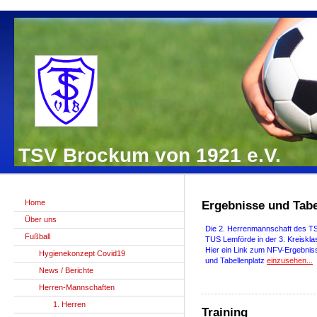
TSV Brockum von 1921 e.V.
Home
Ergebnisse und Tabe
Über uns
Die 2. Herrenmannschaft des TS
Fußball
TUS Lemförde in der 3. Kreiskla
Hier ein Link zum NFV-Ergebnis
Hygienekonzept Covid19
und Tabellenplatz
einzusehen...
News / Berichte
Herren-Mannschaften
1. Herren
Training